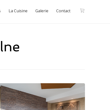
s
La Cuisine
Galerie
Contact
lne