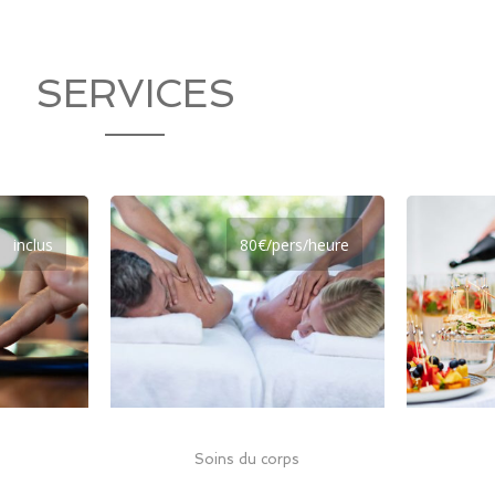
SERVICES
inclus
80€/pers/heure
Soins du corps