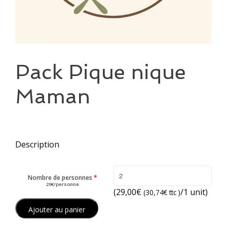
Pack Pique nique
Maman
Description
Nombre de personnes
*
29€/personne
(
29,00
€
/1 unit)
(
30,74
€
ttc )
Ajouter au panier