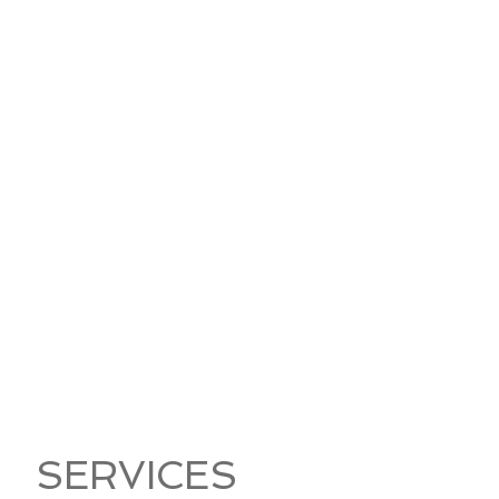
SERVICES