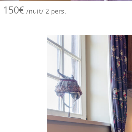
150€
/nuit/ 2 pers.